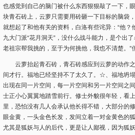
也感觉到自己的脑门被什么东西狠狠敲了一下，
块青石砖上，云萝只需要用砖砸一下目标的脑袋
就想起了和他有关的资料，白洛有些诧异：“他？
九大门派“花月洞天”，没什么战斗能力，是个出
老祖宗帮我挑的，至于为何挑他，我也不清楚。”
云萝抬起青石砖，青石砖感应到云萝的动作
间才行。福地已经坚持不了太久了。☆、福地坍
出现在同一片空间，每一片空间和另一片空间之
士正小心翼翼地踏雪前行。修士外貌很年轻，看
里，恐怕没有几人会承认他长得不错，大部分的
眼金黄，一头金色长发，发间立着一对金黄色的
尤其是狐妖与人的后代，更是让人鄙视，因为狐