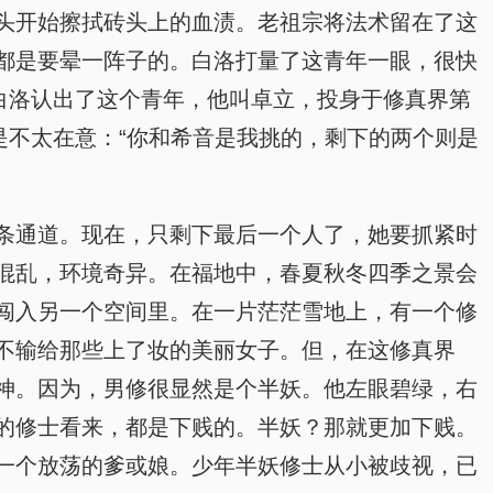
头开始擦拭砖头上的血渍。老祖宗将法术留在了这
都是要晕一阵子的。白洛打量了这青年一眼，很快
白洛认出了这个青年，他叫卓立，投身于修真界第
是不太在意：“你和希音是我挑的，剩下的两个则是
条通道。现在，只剩下最后一个人了，她要抓紧时
混乱，环境奇异。在福地中，春夏秋冬四季之景会
闯入另一个空间里。在一片茫茫雪地上，有一个修
不输给那些上了妆的美丽女子。但，在这修真界
神。因为，男修很显然是个半妖。他左眼碧绿，右
的修士看来，都是下贱的。半妖？那就更加下贱。
一个放荡的爹或娘。少年半妖修士从小被歧视，已