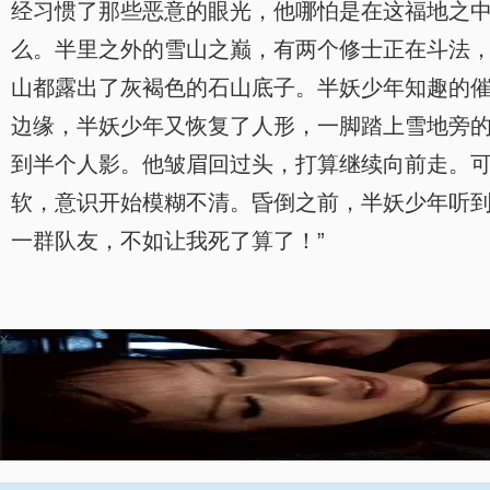
经习惯了那些恶意的眼光，他哪怕是在这福地之
么。半里之外的雪山之巅，有两个修士正在斗法
山都露出了灰褐色的石山底子。半妖少年知趣的
边缘，半妖少年又恢复了人形，一脚踏上雪地旁
到半个人影。他皱眉回过头，打算继续向前走。
软，意识开始模糊不清。昏倒之前，半妖少年听到
一群队友，不如让我死了算了！”
x