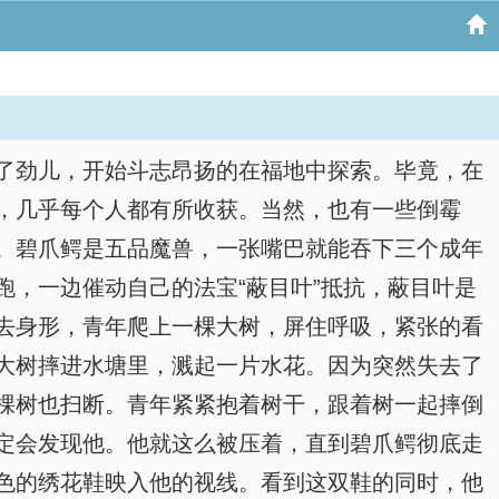
了劲儿，开始斗志昂扬的在福地中探索。毕竟，在
，几乎每个人都有所收获。当然，也有一些倒霉
。碧爪鳄是五品魔兽，一张嘴巴就能吞下三个成年
，一边催动自己的法宝“蔽目叶”抵抗，蔽目叶是
去身形，青年爬上一棵大树，屏住呼吸，紧张的看
大树摔进水塘里，溅起一片水花。因为突然失去了
棵树也扫断。青年紧紧抱着树干，跟着树一起摔倒
定会发现他。他就这么被压着，直到碧爪鳄彻底走
色的绣花鞋映入他的视线。看到这双鞋的同时，他