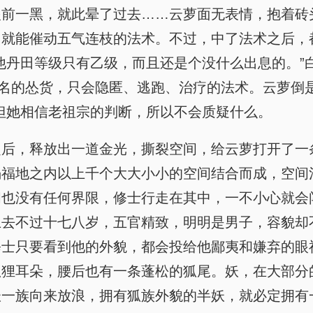
眼前一黑，就此晕了过去……云萝面无表情，抱着砖
，就能催动五气连枝的法术。不过，中了法术之后，
他丹田等级只有乙级，而且还是个没什么出息的。”
了名的怂货，只会隐匿、逃跑、治疗的法术。云萝倒
但她相信老祖宗的判断，所以不会质疑什么。
之后，释放出一道金光，撕裂空间，给云萝打开了一
塌福地之内以上千个大大小小的空间结合而成，空间
间也没有任何界限，修士行走在其中，一不小心就会
上去不过十七八岁，五官精致，明明是男子，容貌却
修士只要看到他的外貌，都会投给他鄙夷和嫌弃的眼
狐狸耳朵，腰后也有一条蓬松的狐尾。妖，在大部分
妖一族向来放浪，拥有狐族外貌的半妖，就必定拥有