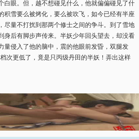
个白眼。但，越不想碰见什么，他就偏偏碰见了什
的积雪要么被烤化，要么被吹飞，如今已经有半座
，尽量不打扰到那两个修士之间的争斗。到了雪地
到身后有脚步声传来。半妖少年回头望去，却没看
力量侵入了他的脑中，震的他眼前发昏，双腿发
次档次更低了，竟是只丙级丹田的半妖！弄出这样