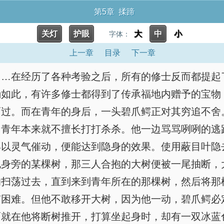
第5章 揉蹄
关灯
护眼
大
中
小
字体：
上一章
目录
下一章
……在经历了各种考验之后，所有的修士反而都提起
确如此，有许多修士都得到了传承福地内赠予的宝物
而过。而在青年的身后，一头碧爪鳄正对其穷追不舍
青年本来就不擅长打打杀杀。他一边骂骂咧咧的逃跑
再以灵气催动，便能达到隐身的效果。使用蔽目叶隐
甩身旁的某棵树，那三人合抱的大树便被一尾抽断，
的扫荡过去，直到来到青年所在的那棵树，然后将那
有困难。但他不敢移开大树，因为他一动，碧爪鳄必
而就在他将断树推开，打算坐起身时，却有一双冰蓝