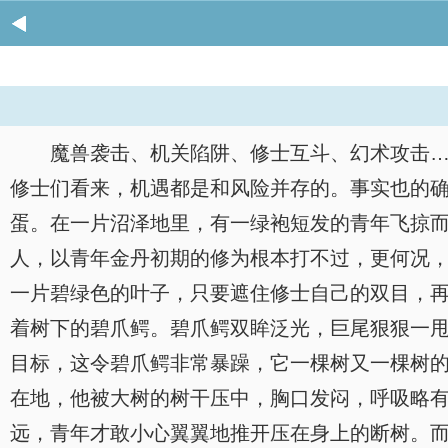
魔兽袭击、机关陷阱、修士互斗、幻术攻击
修士们看来，机遇都是和风险并存的。事实也的
蛋。在一片沼泽地里，有一绿袍短发的青年飞掠
人，以青年金丹初期的修为根本打不过，更何况，
一片碧绿色的叶子，只要遮住修士自己的双目，
着树下的碧爪鳄。碧爪鳄双眸泛光，巨尾狠狠一
目标，这令碧爪鳄非常暴躁，它一棵树又一棵树
在地，他被大树的树干压中，胸口发闷，呼吸略
远，青年才敢小心翼翼地推开压在身上的断树。