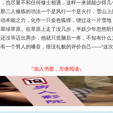
中，也尽量不和任何修士相遇，这样一来就能少得几
，那二人修炼的功法一个是风行一个是火行，雪山上
催动本能之力，化作一只金色狐狸，绕过这一片雪地
的翠绿草原。在草原上走了没几步，半妖少年忽然听
可还没等迈出两步，他就只觉脑后一疼，不知有什么
有一个男人的嗓音，很没礼貌的评价自己——“这
『加入书签，方便阅读』