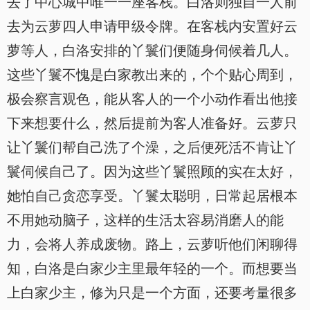
去了中心城中唯一一座客栈。白洛则独自一人前
去为云萝四人申请甲级令牌。在客栈内安置好云
萝等人，白洛安排的丫鬟们便随身伺候着几人。
这些丫鬟不愧是白家教出来的，个个贴心周到，
极会察言观色，能从客人的一个小动作看出他接
下来想要什么，然后提前为客人准备好。云萝只
让丫鬟们帮自己洗了个澡，之后便死活不肯让丫
鬟伺候自己了。因为这些丫鬟照顾的实在太好，
她怕自己贪恋享受。丫鬟太聪明，日常起居根本
不用她动脑子，这样的生活太容易消磨人的能
力，会将人养成废物。路上，云萝听他们闲聊得
知，白洛是白家少主里最年轻的一个。而想要当
上白家少主，修为只是一个方面，还要考量很多