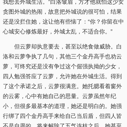
我想去外城生活。”白洛皱眉，方才他就怕这少女
贪图外城的热闹，故意把外城说的很可怕，结果
还是没拦住她，这让他有些恼了：“你？你留在中
心城安心修炼最好，外城太乱，不适合你。”
但云萝却执意要去，甚至以绝食做威胁。白
洛和云萝争执了几句，其他三个金丹高手也劝云
萝，可终究还是没有争过这个倔强执拗的少女，
四人勉强答应了云萝，允许她在外城生活。得到
了这个承诺之后，云萝很满意。她托腮看着窗外
的云雾，心中有她自己的思量。云萝虽然年纪
小，但很多最基本的道理，她还是明白的。她强
行绑了四个金丹高手来给自己当后盾，但四人皆
不是自愿的，将来解除了五气连枝之后，她甚至