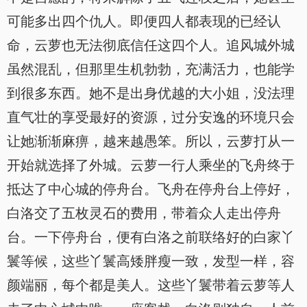
可能多出四个仇人。即便四人都表现的已经认
命，云萝也无法彻底信任这四个人。追风城外城
虽然混乱，但那里生机勃勃，充满活力，也能学
到很多东西。她不是出身优越的大小姐，没法理
直气壮的享受最好的资源，过分安逸的环境只会
让她渐渐麻痹，越来越愚笨。所以，云萝打从一
开始就选择了外城。云萝一行人乘坐的飞舟终于
抵达了中心城的停舟台。飞舟在停舟台上停好，
白洛交了五枚灵石的费用，带着众人走出停舟
台。一下停舟台，便有白洛之前联络好的白家丫
鬟等候，这些丫鬟高矮胖瘦一致，发型一样，容
颜端丽，每个都是美人。这些丫鬟带着云萝等人