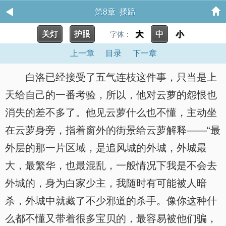
第8章 揉蹄
关灯
护眼
大
中
小
字体：
上一章
目录
下一章
白洛已经接受了五气连枝这件事，只当是上
天给自己的一番考验，所以，他对云萝的怨恨也
消失的差不多了。他见云萝什么也不懂，主动坐
在云萝身旁，指着窗外的街景给云萝解释——“最
外层的那一片区域，是追风城的外城，外城最
大，最繁华，也最混乱，一般情况下我是不会去
外城的，身为白家少主，我随时有可能被人暗
杀，外城中就藏了不少邪道的杀手。像你这种什
么都不懂又带着很多宝贝的，最容易被他们骗，