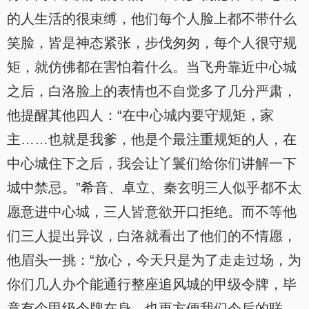
的人生活的很束缚，他们每个人脸上都不带什么
笑脸，皆是神态紧张，步伐匆匆，每个人很守规
矩，就仿佛都在害怕着什么。当飞舟靠近中心城
之后，白洛脸上的表情也不自觉多了几分严肃，
他提醒其他四人：“在中心城内要守规矩，家
主……也就是我爹，他是个最注重规矩的人，在
中心城住下之后，我会让丫鬟们给你们讲解一下
城中禁忌。”希音、卓立、秦玄明三人似乎都不太
愿意进中心城，三人皆意欲开口拒绝。而不等他
们三人提出异议，白洛就看出了他们的不情愿，
他眉头一挑：“放心，今天只是为了走走过场，为
你们几人办个能通行整座追风城的甲级令牌，毕
竟有个甲级令牌在身，也更方便我们今后的联