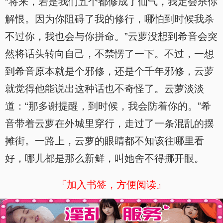
“将来，若是我们五个都修成了仙气，我定会杀你
解恨。因为你阻碍了我的修行，哪怕到时候我杀
不过你，我也会与你拼命。”云萝没想到希音会突
然将话头转向自己，不禁愣了一下。不过，一想
到希音原本就是个邪修，还是个千年邪修，云萝
就觉得他能说出这种话也不奇怪了。云萝淡淡
道：“那多谢提醒，到时候，我会防着你的。”希
音带着云萝在外城里穿行，走过了一条混乱的摆
摊街。一路上，云萝的眼睛都不知该往哪里看
好，哪儿都是那么新鲜，叫她舍不得挪开眼。
『加入书签，方便阅读』
x