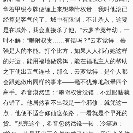
拿着甲级令牌便缠上来想攀附权贵，我叫他滚已
经算是客气的了。城中有限制，不让杀人，这要
是在城外，我会直接杀了他。”云萝毕竟年幼，一
时不解：“攀附权贵……有错吗？”云萝觉得，慕
强是人的本能。打个比方，如果人人都有她这样
的好运，能用福地做诱饵，能在福地主人的帮助
之下使出五气连枝，那么，云萝觉得，是个人都
会跟她做出同样的事来——毫不犹豫地敲晕四个
高手。希音漠然道：“攀附权贵没错，不过眼瞎就
有错了。他居然看不出我是一个邪修，就凭这一
点，他便不适合修仙这条路，一看就是个早死的
货。”说完这个，希音忽然话锋一转，冷笑道：