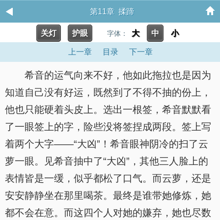
第11章 揉蹄
关灯
护眼
大
中
小
字体：
上一章
目录
下一章
希音的运气向来不好，他如此拖拉也是因为
知道自己没有好运，既然到了不得不抽的份上，
他也只能硬着头皮上。选出一根签，希音默默看
了一眼签上的字，险些没将签捏成两段。签上写
着两个大字——“大凶”！希音眼神阴冷的扫了云
萝一眼。见希音抽中了“大凶”，其他三人脸上的
表情皆是一缓，似乎都松了口气。而云萝，还是
安安静静坐在那里喝茶。最终是谁带她修炼，她
都不会在意。而这四个人对她的嫌弃，她也尽数