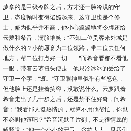
萝拿的是甲级令牌之后，方才还一脸冷漠的守
卫，态度顿时变得谄媚起来。这守卫也是个修
士，修为似乎并不高，他小心翼翼地将令牌还给
云萝和希音，满脸堆笑：“不知二位贵客来外城是
做什么的？小的愿意为二位领路，带二位去任何
地方，帮二位打点好一切……”而希音看都不看他
一眼，带着云萝扭头便走。他只冷冰冰的丢给了
守卫一个字：“滚。”守卫眼神里似乎有些怒色，
但他脸上还是挂着笑容，没敢说什么。云萝跟着
希音走出了几十步之后，还是禁不住好奇，问希
音：“我看那人挺热情的，就算不用他帮忙，你也
不必叫他滚吧？”希音沉默了片刻，不是很情愿的
解释道：“他一个小小的守卫，贪欲太大，见我们