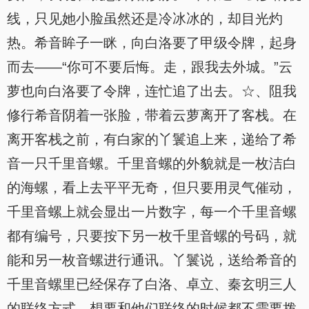
线，只见她小脸虽然还是冷冰冰的，却目光灼
热。希音眸子一眯，向白洛要了甲级令牌，起身
而去——“你可不要后悔。走，跟我去外城。”云
萝也向白洛要了令牌，连忙追了出去。☆、阻我
修行希音阴着一张脸，带着云萝离开了客栈。在
离开客栈之前，有白家的丫鬟追上来，递给了希
音一只千里音螺。千里音螺的外貌就是一枚洁白
的海螺，看上去平平无奇，但只要用灵气催动，
千里音螺上就会显出一片数字，每一个千里音螺
都有编号，只要按下另一枚千里音螺的号码，就
能和另一枚音螺进行通讯。丫鬟说，送给希音的
千里音螺里已经保存了白洛、卓立、秦玄明三人
的联络方式，想要和他们联络的时候都不需要拨