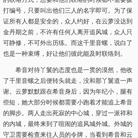
打编号，只要叫出他们三人的名字即可。为了保
证所有人都是安全的，众人约好，在云萝没达到
金丹期之前，不许有任何人离开追风城，众人只
可静修，不可外出历练。而这千里音螺，说白了
也是一种束缚，好让他们彼此能及时联络到。
希音对待丫鬟的态度也是一贯的漠然，他收
了千里音螺之后便转头就走，没和那丫鬟道一声
谢。云萝默默跟在希音身后，因为年纪小，腿有
些短，她大部分时候都需要小跑着才能追上希音
的脚步。两人走出死寂的中心城，穿过一派祥和
的内城，最终来到了喧闹的追风城外城。外城的
守卫需要检查来往人员的令牌，当看到希音和云