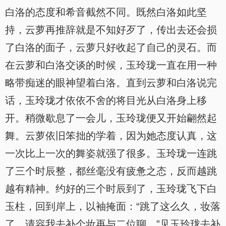
白洛的态度和希音截然不同。既然白洛如此坚
持，云萝再推辞就是不知好歹了，传出去还会损
了白洛的面子，云萝只好收起了自己的灵石。而
在云萝和白洛交谈的时候，玉玲珑一直在用一种
略带痴迷的眼神望着白洛。直到云萝和白洛说完
话，玉玲珑才依依不舍的将目光从白洛身上移
开。稍微歇息了一会儿，玉玲珑便又开始翩然起
舞。云萝依旧笨拙的学着，因为她态度认真，这
一次比上一次的舞姿就强了很多。玉玲珑一连跳
了三个时辰整，都丝毫没有疲惫之态，反而越跳
越有精神。约好的三个时辰到了，玉玲珑飞下白
玉柱，回到岸上，以袖掩面：“跳了这么久，妆落
了，请容我去补个妆再与二位聊。”见玉玲珑去补