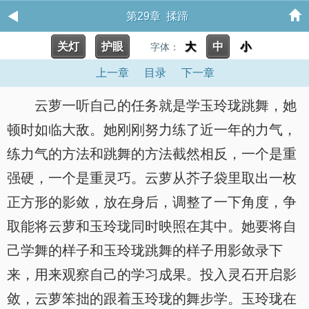
第29章 揉蹄
关灯
护眼
大
中
小
字体：
上一章
目录
下一章
云萝一听自己的任务就是学玉玲珑跳舞，她
顿时如临大敌。她刚刚努力练了近一年的力气，
练力气的方法和跳舞的方法截然相反，一个是重
强硬，一个是重灵巧。云萝从芥子袋里取出一枚
正方形的影敛，放在身后，调整了一下角度，争
取能将云萝和玉玲珑同时映照在其中。她要将自
己学舞的样子和玉玲珑跳舞的样子用影敛录下
来，用来观察自己的学习成果。投入灵石开启影
敛，云萝笨拙的跟着玉玲珑的舞步学。玉玲珑在