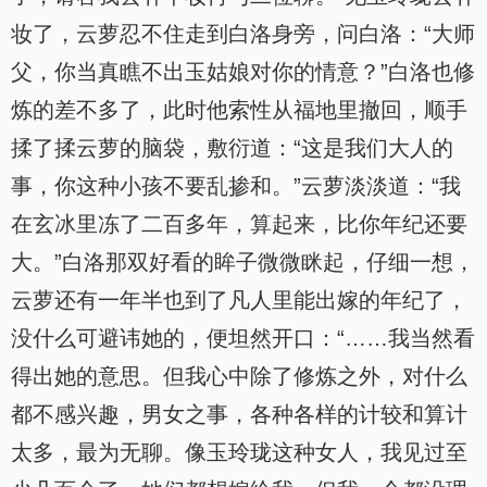
妆了，云萝忍不住走到白洛身旁，问白洛：“大师
父，你当真瞧不出玉姑娘对你的情意？”白洛也修
炼的差不多了，此时他索性从福地里撤回，顺手
揉了揉云萝的脑袋，敷衍道：“这是我们大人的
事，你这种小孩不要乱掺和。”云萝淡淡道：“我
在玄冰里冻了二百多年，算起来，比你年纪还要
大。”白洛那双好看的眸子微微眯起，仔细一想，
云萝还有一年半也到了凡人里能出嫁的年纪了，
没什么可避讳她的，便坦然开口：“……我当然看
得出她的意思。但我心中除了修炼之外，对什么
都不感兴趣，男女之事，各种各样的计较和算计
太多，最为无聊。像玉玲珑这种女人，我见过至