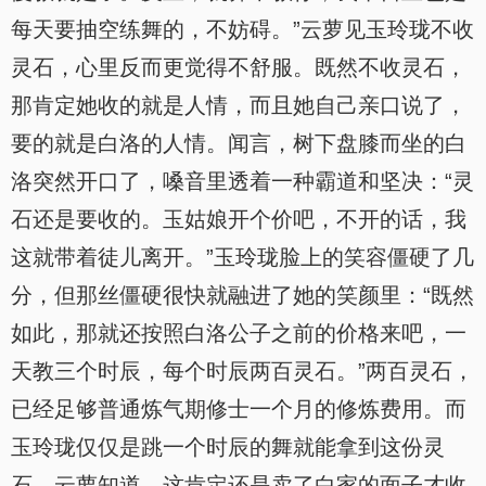
每天要抽空练舞的，不妨碍。”云萝见玉玲珑不收
灵石，心里反而更觉得不舒服。既然不收灵石，
那肯定她收的就是人情，而且她自己亲口说了，
要的就是白洛的人情。闻言，树下盘膝而坐的白
洛突然开口了，嗓音里透着一种霸道和坚决：“灵
石还是要收的。玉姑娘开个价吧，不开的话，我
这就带着徒儿离开。”玉玲珑脸上的笑容僵硬了几
分，但那丝僵硬很快就融进了她的笑颜里：“既然
如此，那就还按照白洛公子之前的价格来吧，一
天教三个时辰，每个时辰两百灵石。”两百灵石，
已经足够普通炼气期修士一个月的修炼费用。而
玉玲珑仅仅是跳一个时辰的舞就能拿到这份灵
石。云萝知道，这肯定还是卖了白家的面子才收