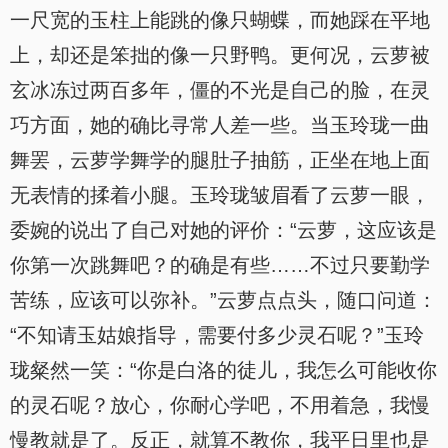
一尺宽的玉柱上能跳的像只蝴蝶，而她踩在平地
上，却还是笨拙的像一只野鸭。更何况，云萝被
玄冰冻过两百多年，僵的不光是自己的脸，在灵
巧方面，她的确比寻常人差一些。当玉玲珑一曲
舞罢，云萝学舞学的腿肚子抽筋，正坐在地上面
无表情的揉着小腿。玉玲珑皱眉看了云萝一眼，
委婉的说出了自己对她的评价：“云萝，这应该是
你第一次跳舞吧？的确是有些……不过只要勤学
苦练，应该可以弥补。”云萝点点头，随口问道：
“不知请玉姑娘指导，需要付多少灵石呢？”玉玲
珑粲然一笑：“你是白洛的徒儿，我怎么可能收你
的灵石呢？放心，你耐心学吧，不用着急，我慢
慢教就是了。反正，就算不教你，我平日里也是