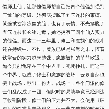
儡师上仙，让那傀儡师帮自己把四个傀儡加强到
了散仙的等级。她彻底摆脱了五气连枝的束缚。
就连被玄冰冻僵的脸，也有了表情。不光摆脱了
五气连枝和玄冰之毒，她还拥有了四个仙人实力
的傀儡。而这二十三年里，修士和魔族们的战斗
还在持续中。不过，魔族已经是强弩之末，随着
铁掌营的实力越来越强，魔族被打的节节败退，
如今只能龟缩在三个中界里，死死挣扎。而这三
个中界，就成了修士和魔族的战场。云萝自然也
要上战场，献出一份力。战场上，各个门派的修
士们乱战成了一团。但此时的局势毕竟已经到达
了收割阶段，修士们的压力并不大。会使用《破
魔》的铁掌营弟子很多，但云萝在传授的时候还