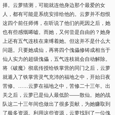
择。云萝猜测，可能就连他身边那个最爱的女
人，都有可能是系统安排给他的。云萝并不怨恨
这四个前任师傅，在听说了他们的死因之后，她
也有些感慨唏嘘。而她，又何尝是自由的？她身
上还有五气连枝在束缚着她。但这并不是什么大
问题。只要她成仙，再将四个傀儡修铸成相当于
仙人实力的超级傀儡，五气连枝就会自动解除。
将《破魔》彻底传授给铁掌营的同门之后，云萝
就遁入了铁掌营灵气充沛的福地之中，开始日夜
苦修。……云萝在福地之中，苦修二十三年。出
关之后，云萝已是仙人最低阶——散仙。她的战
队这二十三年间也做出了很多贡献，为她赚取到
了极多资源。利用这些资源，云萝找到了一位傀