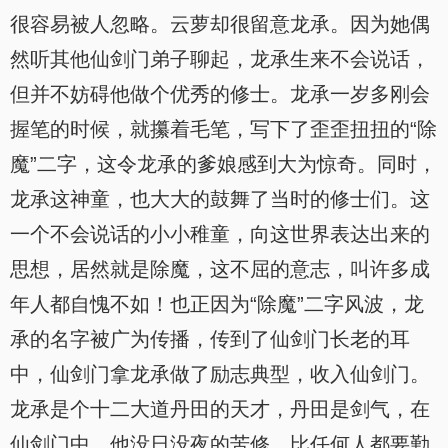
很容易被人忽略。云萝却很留意龙承。因为她偶
然听其他仙剑门弟子聊起，龙承生来不会说话，
但并不妨碍他做个优秀的修士。龙承一岁多刚会
握笔的时候，就攥着毛笔，写下了歪歪扭扭的“除
魔”二字，这令龙承的爹娘感到大为惊奇。同时，
龙承这神童，也大大的鼓舞了当时的修士们。这
一个不会说话的小小稚童，向这世界表达出来的
思想，居然就是除魔，这不屈的意志，叫许多成
年人都自愧不如！也正因为“除魔”二字风波，龙
承的名字被广为传播，传到了仙剑门长老的耳
中，仙剑门拿龙承做了励志典型，收入仙剑门。
龙承是个十二大道丹田的天才，丹田是剑气，在
仙剑门中，他没日没夜的苦修，比任何人都要勤