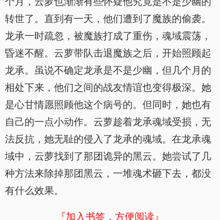
个月，云萝也渐渐有些怀疑他究竟是不是少幽的
转世了。直到有一天，他们遭到了魔族的偷袭。
龙承一时疏忽，被魔族打成了重伤，魂域震荡，
昏迷不醒。云萝带队击退魔族之后，开始照顾起
龙承。虽说不确定龙承是不是少幽，但几个月的
相处下来，他们之间的战友情谊也变得极深。她
是心甘情愿照顾他这个病号的。但同时，她也有
自己的一点小动作。云萝趁着龙承魂域受损，无
法反抗，她无耻的侵入了龙承的魂域。在龙承魂
域中，云萝找到了那团诡异的黑云。她尝试了几
种方法来除掉那团黑云，一堆魂术砸下去，都没
有什么效果。
『加入书签，方便阅读』