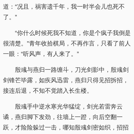
道：“况且，祸害遗千年，我一时半会儿也死不
了。”
“你什么时候死我不知道，你是个疯子我倒是
很清楚。”青年收拾棋局，不再作言，只看了前人
一眼：“听风声，有人来了。”
殷彧与燕归一路缠斗，刀光剑影中，殷彧剑
剑锋芒毕露，如疾风迅雷，燕归只得见招拆招，
接连后退，不知不觉踏入长生楼。
殷彧手中逆水寒光华猛绽，剑光若雷奔云
谲，燕归脚下发劲，往墙上一蹬，向后空翻一
跃，才险险躲过一击，哪知殷彧剑密如织，招招