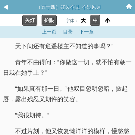
（五十四）好久不见 不过风月
关灯
护眼
大
中
小
字体：
上一页
目录
下一章
天下间还有逍遥楼主不知道的事吗？”
青年不由得问：“你做这一切，就不怕有朝一
日栽在她手上？”
“如果真有那一日。”他双目忽明忽暗，掀起
唇，露出残忍又期许的笑容。
“我很期待。”
不过片刻，他又恢复懒洋洋的模样，慢悠悠