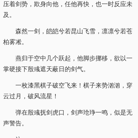
压着剑势，欺身向他，任他再快，也一时反应未
及。
森然一剑，皑皑兮若昆山飞雪，凛凛兮若苍
柏雾凇。
燕归于空中几个跃起，他脚步挪移，欲以一
掌硬接下殷彧遮天蔽日的剑气。
一枚漆黑棋子破空飞来！棋子来势汹汹，穿
云过月，破风流星！
弹在殷彧抚剑虎口，剑声玱琤一鸣，似是无
声警告。