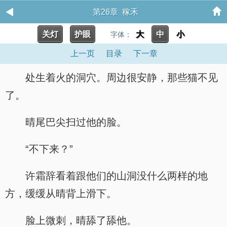
第26章 稼禾
关灯
护眼
大
中
小
字体：
上一页
目录
下一章
处生着火的洞穴。周边很安静，那些猫不见
了。
晴尾巴尖扫过他的脸。
“不下来？”
许霜辞看着跟他们的山洞没什么两样的地
方，缓缓从晴背上滑下。
脸上微刺，晴舔了舔他。